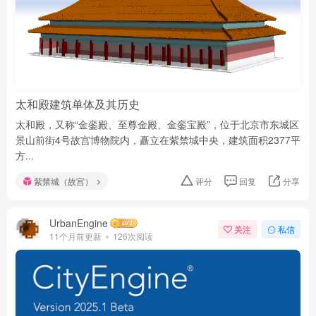
太和殿建筑单体及其历史
太和殿，又称“金銮殿、至尊金殿、金銮宝殿”，位于北京市东城区
景山前街4号故宫博物院内，矗立在紫禁城中央，建筑面积2377平
方...
紫禁城（故宫）
评分
回复
分享
UrbanEngine
关注
私信
11个月前更新
126次阅读