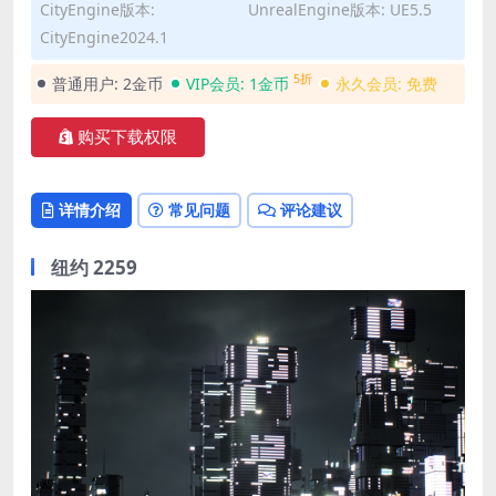
CityEngine版本:
UnrealEngine版本: UE5.5
CityEngine2024.1
5折
普通用户:
2金币
VIP会员:
1金币
永久会员:
免费
购买下载权限
详情介绍
常见问题
评论建议
纽约 2259