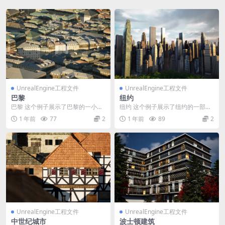
UnrealEngine工程文件
UnrealEngine工程文件
巴黎
纽约
巴黎 这个例子展示了巴黎的一小部
纽约 这个例子展示了纽约的一部
分。建筑足迹是使用CityEngine通
分。建筑足迹是使用CityEngine的
1 年前
77
2
1 年前
89
2
过获取地...
获取地图数...
UnrealEngine工程文件
UnrealEngine工程文件
中世纪城市
波士顿建筑