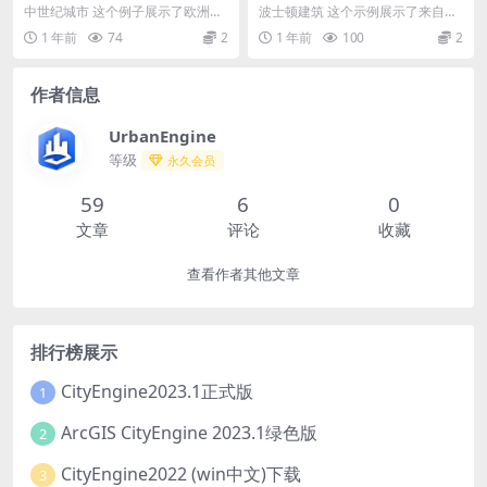
中世纪城市 这个例子展示了欧洲中
波士顿建筑 这个示例展示了来自波
世纪风格的建筑。 注释： 建筑规则
士顿博客文章的规则。它展示了在C
1 年前
74
2
1 年前
100
2
来自CityE...
ityEngin...
作者信息
UrbanEngine
等级
永久会员
59
6
0
文章
评论
收藏
查看作者其他文章
排行榜展示
CityEngine2023.1正式版
1
ArcGIS CityEngine 2023.1绿色版
2
CityEngine2022 (win中文)下载
3