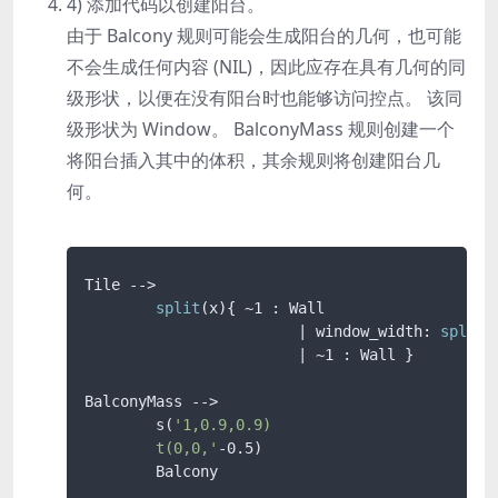
4) 添加代码以创建阳台。
由于
Balcony
规则可能会生成阳台的几何，也可能
不会生成任何内容 (NIL)，因此应存在具有几何的同
级形状，以便在没有阳台时也能够访问控点。 该同
级形状为 Window。
BalconyMass
规则创建一个
将阳台插入其中的体积，其余规则将创建阳台几
何。
Tile -->

split
(x){ ~1 : Wall 

			| window_width: 
split
(
			| ~1 : Wall }		 

BalconyMass -->

	s(
'1,0.9,0.9)

	t(0,0,'
-0.5)

	Balcony
