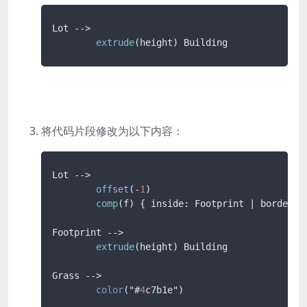
Lot --> 

extrude
(height) Building
将代码片段修改为以下内容：
Lot --> 

offset
(-
1
)

comp
(f) { inside: Footprint | border= G
Footprint -->

extrude
(height) Building

Grass -->

color
("#
4
c7b1e")