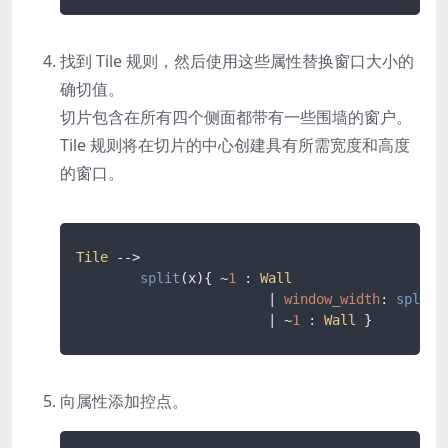
找到 Tile 规则，然后使用这些属性替换窗口大小的
确切值。
切片包含在所有四个侧面都带有一些围墙的窗户。
Tile 规则将在切片的中心创建具有所需宽度和高度
的窗口。
Tile
 -->

split
(
x
){ ~
1
 : 
Wall
			| 
window_width
: 
split
(
			| ~
1
 : 
Wall
 }
向属性添加控点。