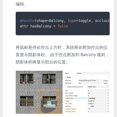
编辑。
@Handle
(
shape
=
Balcony, 
type
=
toggle, occlusion
=
attr hasBalcony 
=
false
将鼠标悬停在控点上方时，系统将在附加控点的位
置显示阴影体积。 由于控点附加到
Balcony
规则，
阴影体积将显示阳台的位置。