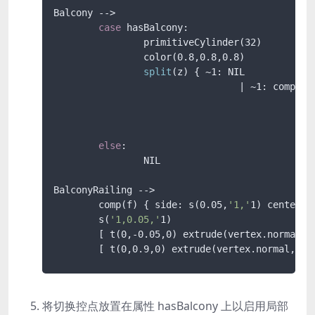
Balcony -->

case
 hasBalcony:

		primitiveCylinder(32)

		color(0.8,0.8,0.8)

split
(z) { ~1: NIL

				 | ~1: comp(f) { top: NIL

				 			   | back: NIL

				 			   | bottom: extrude(0.05) Bottom.

				 			   | all= BalconyRailing } }

else
:

		NIL

BalconyRailing -->

	comp(f) { side: s(0.05,
'1,'
1) center(x
	s(
'1,0.05,'
1)

	[ t(0,-0.05,0) extrude(vertex.normal, 0.05) Bottom. ]

	[ t(0,0.9,0) extrude(vertex.normal, 0.
将切换控点放置在属性
hasBalcony
上以启用局部