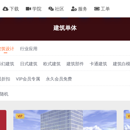
下载
学院
社区
服务
工单
建筑单体
建筑设计
行业应用
科幻建筑
日式建筑
欧式建筑
建筑部件
卡通建筑
建筑白
员折扣
VIP会员专属
永久会员免费
随机
VIP
V