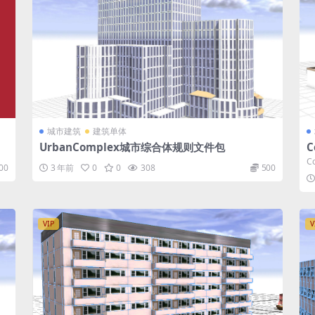
城市建筑
建筑单体
UrbanComplex城市综合体规则文件包
C
C
00
3 年前
0
0
308
500
VIP
V