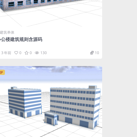
建筑单体
办公楼建筑规则含源码
3 年前
0
0
130
10
IP