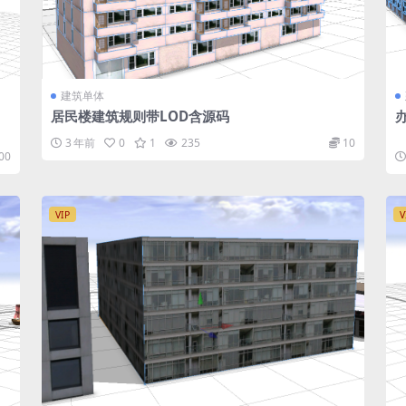
建筑单体
居民楼建筑规则带LOD含源码
3 年前
0
1
235
10
00
VIP
V