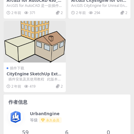
ArcGIS for AutoCAD 430_1_
ArcGIS CityEngine for Unre
1中文版
alEngine 2.2
ArcGIS for AutoCAD 是一款插件应
ArcGIS CityEngine for Unreal Engi
用程序，可将 CAD 和地理信...
ne (for...
2 年前
371
2
2 年前
294
2
插件下载
CityEngine SketchUp Exten
sion 1.5
插件安装及其使用教程 此版本增
加了对 SketchU...
2 年前
419
2
作者信息
UrbanEngine
等级
永久会员
59
6
0